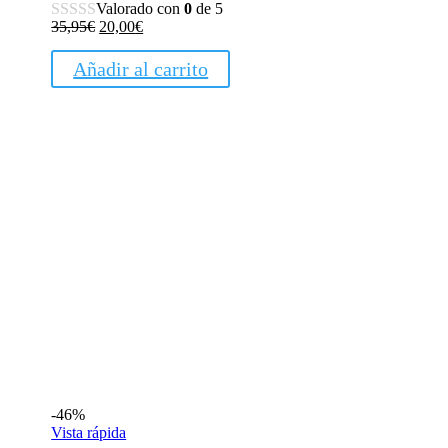
Valorado con
0
de 5
El
El
35,95
€
20,00
€
precio
precio
original
actual
Añadir al carrito
era:
es:
35,95€.
20,00€.
-46%
Vista rápida