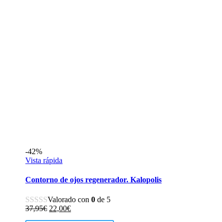
-42%
Vista rápida
Contorno de ojos regenerador. Kalopolis
Valorado con
0
de 5
El
El
37,95
€
22,00
€
precio
precio