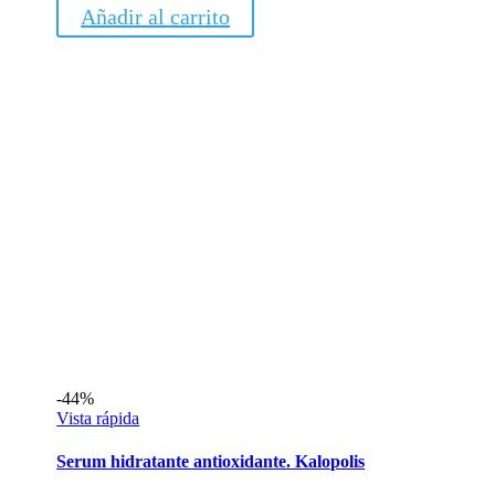
original
actual
Añadir al carrito
era:
es:
37,95€.
22,00€.
-44%
Vista rápida
Serum hidratante antioxidante. Kalopolis