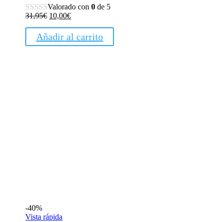
Valorado con
0
de 5
El
El
31,95
€
10,00
€
precio
precio
original
actual
Añadir al carrito
era:
es:
31,95€.
10,00€.
-40%
Vista rápida