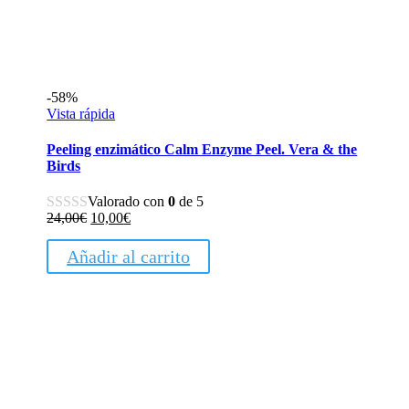
-58%
Vista rápida
Peeling enzimático Calm Enzyme Peel. Vera & the
Birds
Valorado con
0
de 5
El
El
24,00
€
10,00
€
precio
precio
original
actual
Añadir al carrito
era:
es:
24,00€.
10,00€.