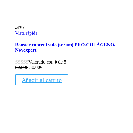
-43%
Vista rápida
Booster concentrado (serum) PRO-COLÁGENO.
Novexpert
Valorado con
0
de 5
El
El
52,50
€
30,00
€
precio
precio
original
actual
Añadir al carrito
era:
es:
52,50€.
30,00€.