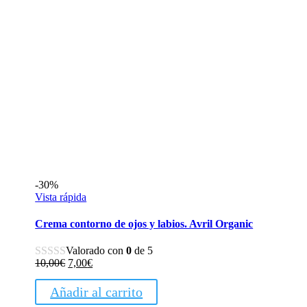
-30%
Vista rápida
Crema contorno de ojos y labios. Avril Organic
Valorado con
0
de 5
El
El
10,00
€
7,00
€
precio
precio
original
actual
Añadir al carrito
era:
es: