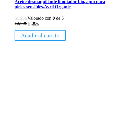
Aceite desmaquillante limpiador bio, apto para
pieles sensibles.Avril Organic
Valorado con
0
de 5
El
El
12,50
€
8,00
€
precio
precio
original
actual
Añadir al carrito
era:
es:
12,50€.
8,00€.