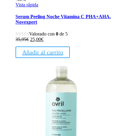
Vista rápida
Serum Peeling Noche Vitamina C PHA+AHA.
Novexpert
Valorado con
0
de 5
El
El
35,95
€
25,00
€
precio
precio
original
actual
Añadir al carrito
era:
es:
35,95€.
25,00€.