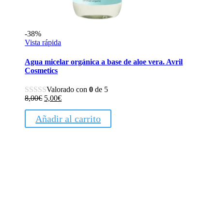
-38%
Vista rápida
Agua micelar orgánica a base de aloe vera. Avril
Cosmetics
Valorado con
0
de 5
El
El
8,00
€
5,00
€
precio
precio
original
actual
Añadir al carrito
era:
es:
8,00€.
5,00€.