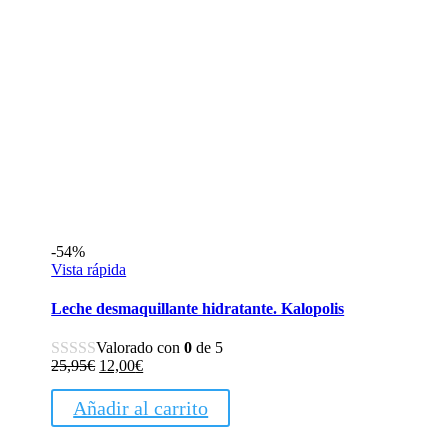
-54%
Vista rápida
Leche desmaquillante hidratante. Kalopolis
Valorado con
0
de 5
El
El
25,95
€
12,00
€
precio
precio
original
actual
Añadir al carrito
era:
es:
25,95€.
12,00€.