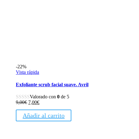
-22%
Vista rápida
Exfoliante scrub facial suave. Avril
Valorado con
0
de 5
El
El
9,00
€
7,00
€
precio
precio
original
actual
Añadir al carrito
era:
es:
9,00€.
7,00€.