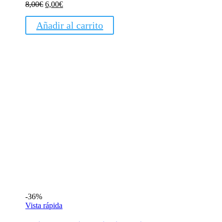
El
El
8,00
€
6,00
€
precio
precio
original
actual
Añadir al carrito
era:
es:
8,00€.
6,00€.
-36%
Vista rápida