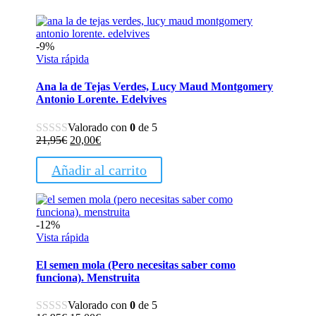
-9%
Vista rápida
Ana la de Tejas Verdes, Lucy Maud Montgomery
Antonio Lorente. Edelvives
Valorado con
0
de 5
El
El
21,95
€
20,00
€
precio
precio
original
actual
Añadir al carrito
era:
es:
21,95€.
20,00€.
-12%
Vista rápida
El semen mola (Pero necesitas saber como
funciona). Menstruita
Valorado con
0
de 5