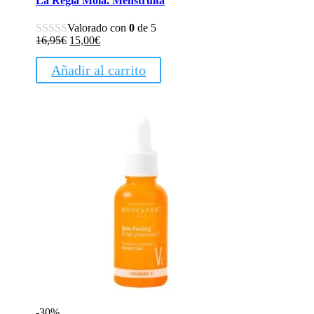
La Regla Mola. Menstruita
Valorado con
0
de 5
El
El
16,95
€
15,00
€
precio
precio
original
actual
Añadir al carrito
era:
es:
16,95€.
15,00€.
-30%