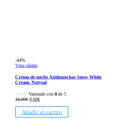
-44%
Vista rápida
Crema de noche Antimanchas Snow White
Cream. Natysal
Valorado con
0
de 5
El
El
16,00
€
9,00
€
precio
precio
original
actual
Añadir al carrito
era:
es:
16,00€.
9,00€.