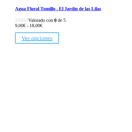
Agua Floral Tomillo . El Jardín de las Lilas
Valorado con
0
de 5
Rango
9,00
€
-
18,00
€
de
precios:
Ver opciones
desde
9,00€
hasta
18,00€