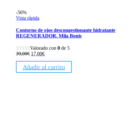
-56%
Vista rápida
Contorno de ojos descongestionante hidratante
REGENERADOR. Mila Bonis
Valorado con
0
de 5
El
El
39,00
€
17,00
€
precio
precio
original
actual
Añadir al carrito
era:
es:
39,00€.
17,00€.