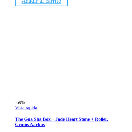
Añadir al carrito
era:
es:
49,95€.
20,00€.
-69%
Vista rápida
The Gua Sha Box – Jade Heart Stone + Roller.
Grums Aarhus