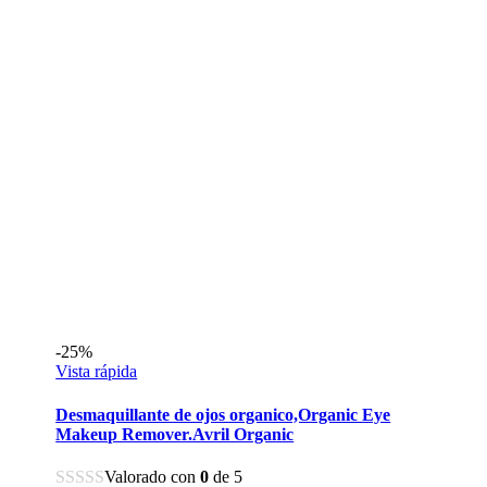
10,00€.
7,00€.
-25%
Vista rápida
Desmaquillante de ojos organico,Organic Eye
Makeup Remover.Avril Organic
Valorado con
0
de 5