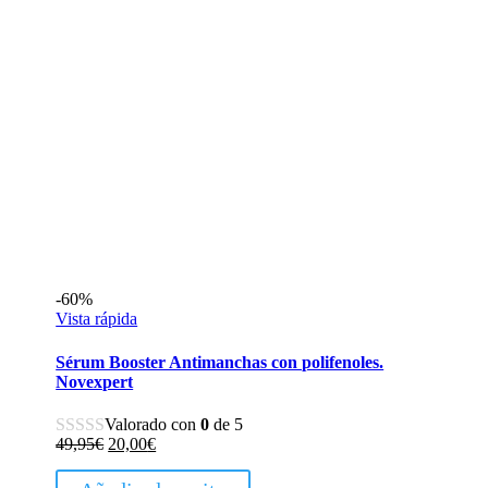
-60%
Vista rápida
Sérum Booster Antimanchas con polifenoles.
Novexpert
Valorado con
0
de 5
El
El
49,95
€
20,00
€
precio
precio
original
actual