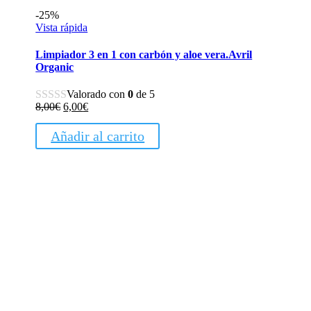
-25%
Vista rápida
Limpiador 3 en 1 con carbón y aloe vera.Avril
Organic
Valorado con
0
de 5
El
El
8,00
€
6,00
€
precio
precio
original
actual
Añadir al carrito
era:
es:
8,00€.
6,00€.