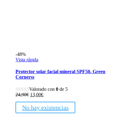
-48%
Vista rápida
Protector solar facial mineral SPF50. Green
Cornerss
Valorado con
0
de 5
El
El
24,90
€
13,00
€
precio
precio
original
actual
No hay existencias
era:
es:
24,90€.
13,00€.