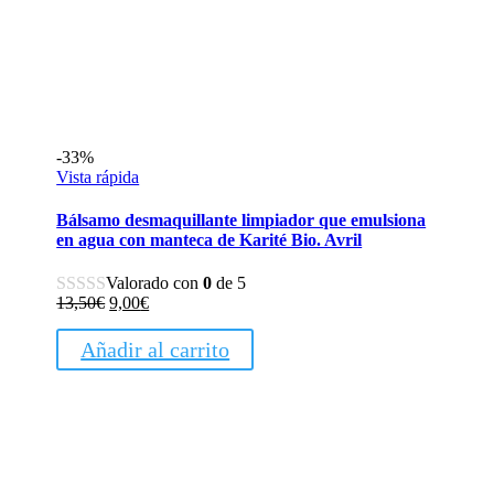
-33%
Vista rápida
Bálsamo desmaquillante limpiador que emulsiona
en agua con manteca de Karité Bio. Avril
Valorado con
0
de 5
El
El
13,50
€
9,00
€
precio
precio
original
actual
Añadir al carrito
era:
es:
13,50€.
9,00€.