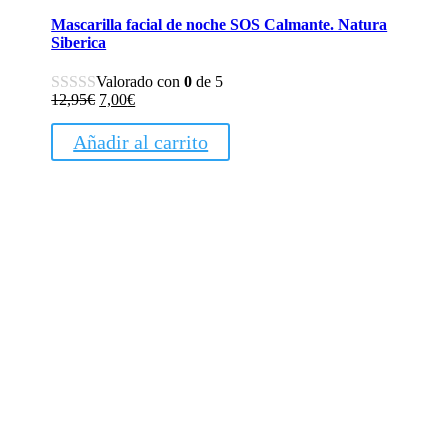
Mascarilla facial de noche SOS Calmante. Natura
Siberica
Valorado con
0
de 5
El
El
12,95
€
7,00
€
precio
precio
original
actual
Añadir al carrito
era:
es:
12,95€.
7,00€.