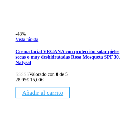
-48%
Vista rápida
Crema facial VEGANA con protección solar pieles
secas o muy deshidratadas Rosa Mosqueta SPF 30.
Natysal
Valorado con
0
de 5
El
El
28,95
€
15,00
€
precio
precio
original
actual
Añadir al carrito
era:
es:
28,95€.
15,00€.